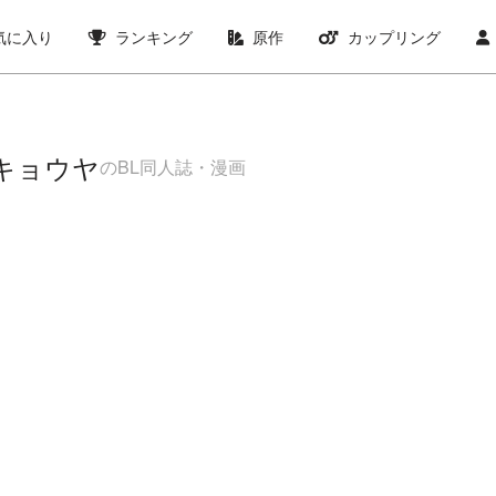
気に入り
ランキング
原作
カップリング
キョウヤ
のBL同人誌・漫画