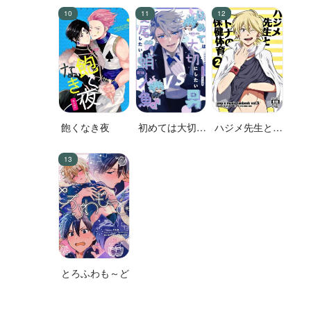
飽くなき夜
初めては大切に
ハジメ先生とオ
したい男VS絶
トナの保健体育
対に交尾したい
２
蛸人魚♂
とろふわも～ど