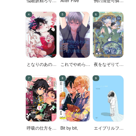
悩殺妖精ろりぽ
After Five
例の清楚可憐な
っぷちゃん
ボーカル、七☆
蓮が、不倫して
いる。
となりのあのこ
これでやめられ
夜をなぞりて星
がかわいくて!
ると思ったのに
の指
やっぱり無理だ
った
呼吸の仕方を間
Bit by bit,
エイプリルフー
違えた!!
ルの花嫁