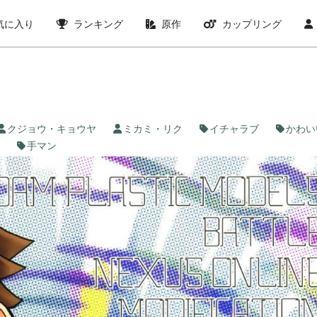
気に入り
ランキング
原作
カップリング
クジョウ・キョウヤ
ミカミ・リク
イチャラブ
かわい
手マン