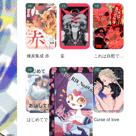
煉炭集成 赤
妄
これは自慰であ
る
はじめてでもい
Curse of love
っぱいあいして
ね？