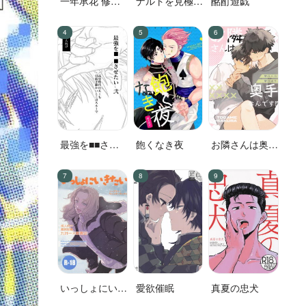
一年承花 修学
ナルトを見極め
酩酊遊戯
旅行、プールサ
た結果なので
イド
す!
最強を■■させ
飽くなき夜
お隣さんは奥手
たい 二
なんです！？
いっしょにいき
愛欲催眠
真夏の忠犬
たい