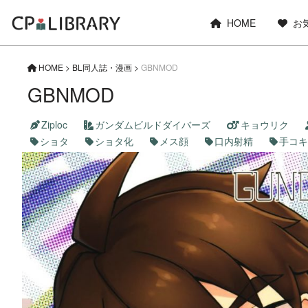
HOME
お
HOME
>
BL同人誌・漫画
>
GBNMOD
GBNMOD
Ziploc
ガンダムビルドダイバーズ
キョウリク
ショタ
ショタ化
メス顔
口内射精
手コキ