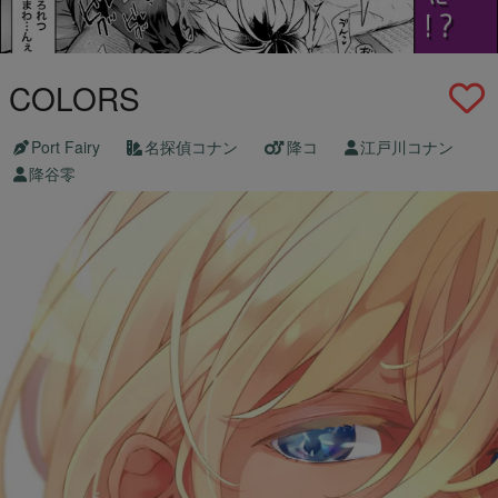
COLORS
Port Fairy
名探偵コナン
降コ
江戸川コナン
降谷零