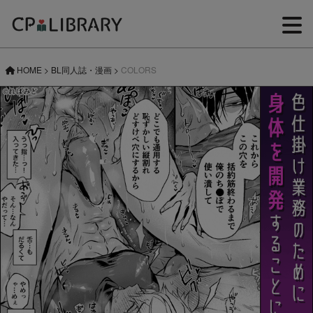
HOME
>
BL同人誌・漫画
>
COLORS