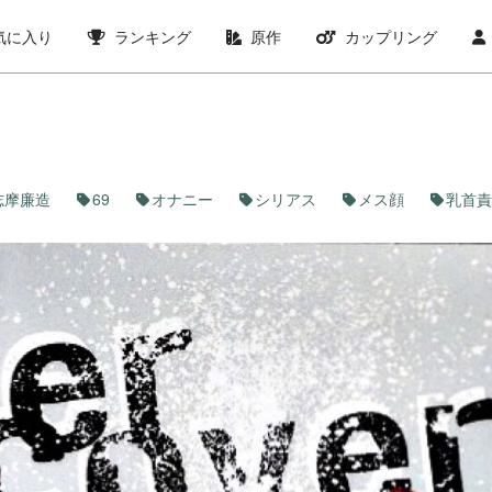
気に入り
ランキング
原作
カップリング
志摩廉造
69
オナニー
シリアス
メス顔
乳首責