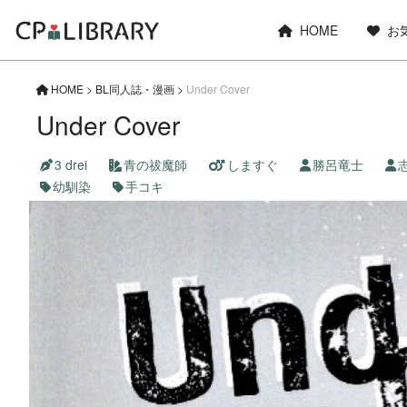
HOME
お
HOME
>
BL同人誌・漫画
>
Under Cover
Under Cover
3 drei
青の祓魔師
しますぐ
勝呂竜士
幼馴染
手コキ