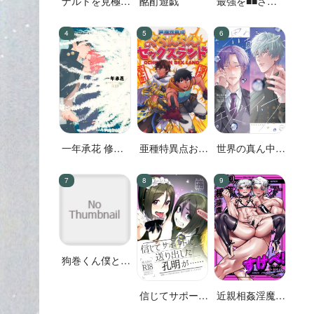
ナルトを見極め
酩酊遊戯
最強を■■させ
た結果なので
たい 二
す!
一年承花 修学
亜種特異点おち
世界の真ん中に
旅行、プールサ
んちんセックス
エスケイプ
イド
ランド
狗巻くん僕と生
きておくれよ
信じてサポート
近親相姦淫魔す
に送り出した孔
けべ!