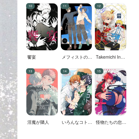
明が……
饗宴
メフィストの方
Takemichi In
舟
Wonderland
淫魔が隣人
いろんなコト、
怪物たちの怠惰
ずっとオメーと
な一日