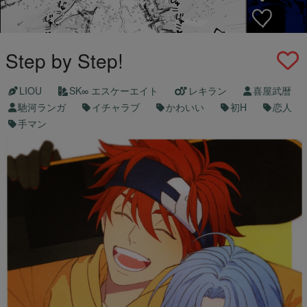
Step by Step!
LIOU
SK∞ エスケーエイト
レキラン
喜屋武暦
馳河ランガ
イチャラブ
かわいい
初H
恋人
手マン