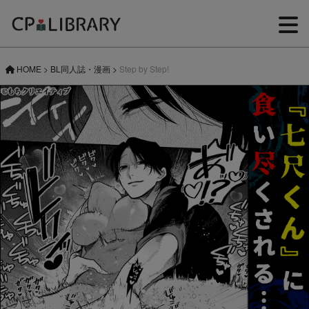
HOME
>
BL同人誌・漫画
>
Step by Step!