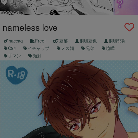
nameless love
haccaq
Free!
夏郁
桐嶋夏也
桐嶋郁弥
C94
イチャラブ
メス顔
兄弟
喧嘩
手マン
顔射