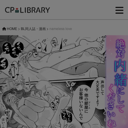
HOME
>
BL同人誌・漫画
>
nameless love