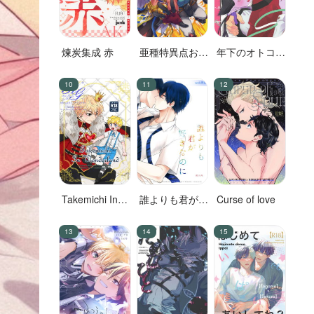
煉炭集成 赤
亜種特異点おち
年下のオトコノ
んちんセックス
コ
ランド
Takemichi In
誰よりも君が好
Curse of love
Wonderland
きなのに