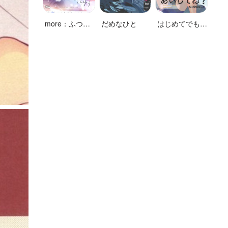
more：ふつう
だめなひと
はじめてでもい
のしんゆう
っぱいあいして
ね？