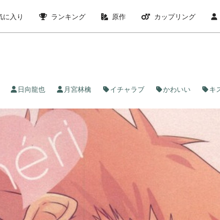
気に入り
ランキング
原作
カップリング
日向龍也
月宮林檎
イチャラブ
かわいい
キ