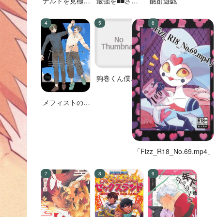
ナルトを見極め
最強を■■させ
酩酊遊戯
た結果なので
たい 二
す!
狗巻くん僕と生
きておくれよ
メフィストの方
舟
「Fizz_R18_No.69.mp4」