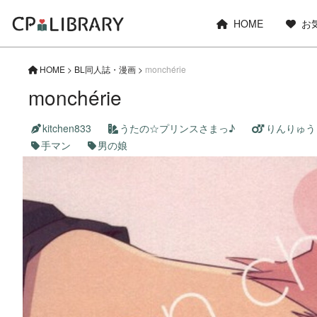
HOME
お
HOME
>
BL同人誌・漫画
>
monchérie
monchérie
kitchen833
うたの☆プリンスさまっ♪
りんりゅう
手マン
男の娘