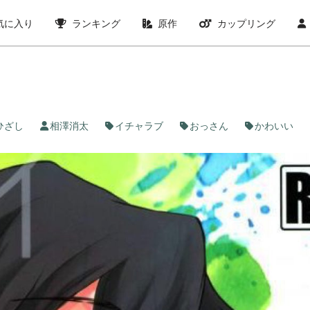
気に入り
ランキング
原作
カップリング
ひざし
相澤消太
イチャラブ
おっさん
かわいい