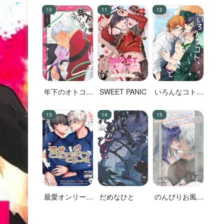
前編
年下のオトコノ
SWEET PANIC
いろんなコト、
コ
ずっとオメーと
最愛オンリーワ
だめなひと
のんびりお風呂
ン！
はのぼせにご注
意！