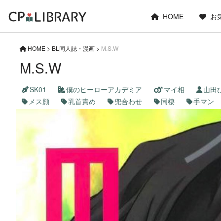
HOME
お
HOME
>
BL同人誌・漫画
>
M.S.W
M.S.W
SK01
僕のヒーローアカデミア
マイ相
山田
メス顔
乳首責め
兜合わせ
同棲
手マン