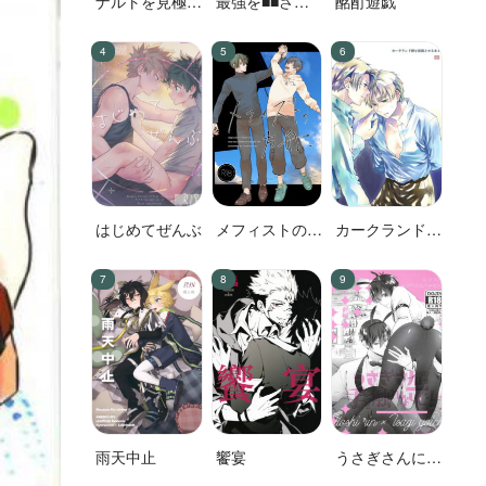
ナルトを見極め
最強を■■させ
酩酊遊戯
た結果なので
たい 二
す!
はじめてぜんぶ
メフィストの方
カークランド卿
舟
を屈服させる本
2
雨天中止
饗宴
うさぎさんには
手を触れないで