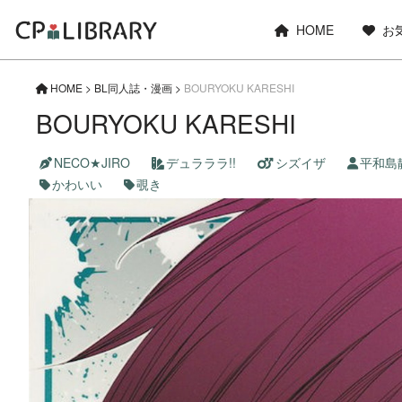
HOME
お
HOME
>
BL同人誌・漫画
>
BOURYOKU KARESHI
BOURYOKU KARESHI
NECO★JIRO
デュラララ!!
シズイザ
平和島
かわいい
覗き