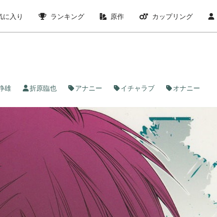
気に入り
ランキング
原作
カップリング
静雄
折原臨也
アナニー
イチャラブ
オナニー