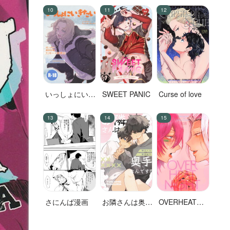
いっしょにいき
SWEET PANIC
Curse of love
たい
さにんば漫画
お隣さんは奥手
OVERHEAT
なんです！？
NIGHT