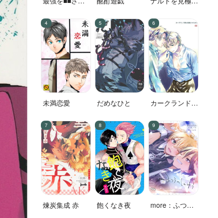
最強を■■させ
酩酊遊戯
ナルトを見極め
たい 二
た結果なので
す!
未満恋愛
だめなひと
カークランド卿
を屈服させる本
2
煉炭集成 赤
飽くなき夜
more：ふつう
のしんゆう