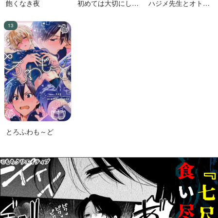
飽くなき夜
初めては大切にした
ハジメ先生とオトナ
い男VS絶対に交尾し
の保健体育２
たい蛸人魚♂
とろふわも～ど