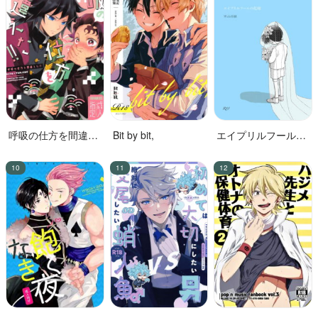
呼吸の仕方を間違え
Bit by bit,
エイプリルフールの
た!!
花嫁