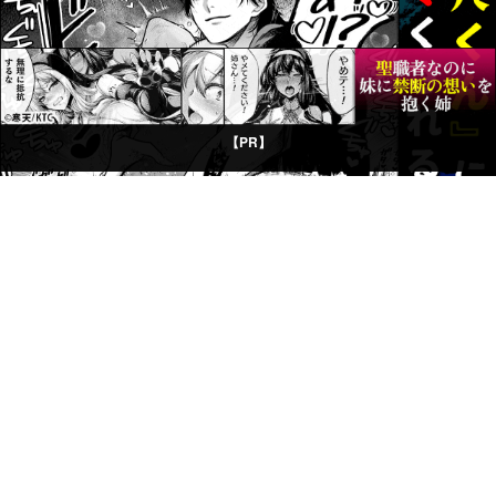
【PR】
©CP LIBRARY