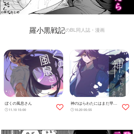
羅小黒戦記
のBL同人誌・漫画
ぼくの風息さん
神のはらわたにはまだ早い
上
11.10 15:00
10.20 05:55