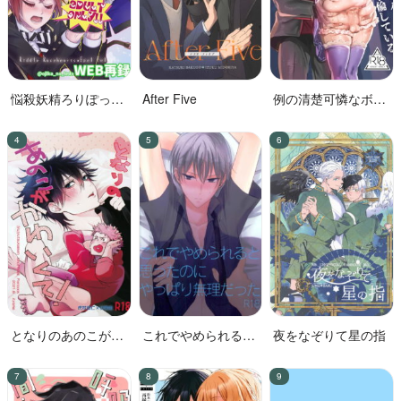
悩殺妖精ろりぽっぷ
After Five
例の清楚可憐なボー
ちゃん
カル、七☆蓮が、不
倫している。
となりのあのこがか
これでやめられると
夜をなぞりて星の指
わいくて!
思ったのにやっぱり
無理だった