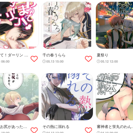
て！ダーリン や
千の春うらら
夏祭り
ハニー♡
5 06:00
05.13 15:00
05.12 12:00
お尻があったか
その熱に溺れる
審神者と蛍丸のわん
プレイ本
3 18:00
04.13 12:00
04.10 09:00