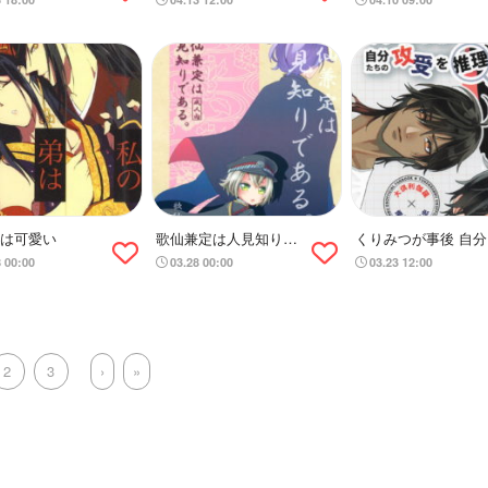
は可愛い
歌仙兼定は人見知りで
くりみつが事後 自分
ある。
ちの攻受を推理する
8 00:00
03.28 00:00
03.23 12:00
2
3
›
»