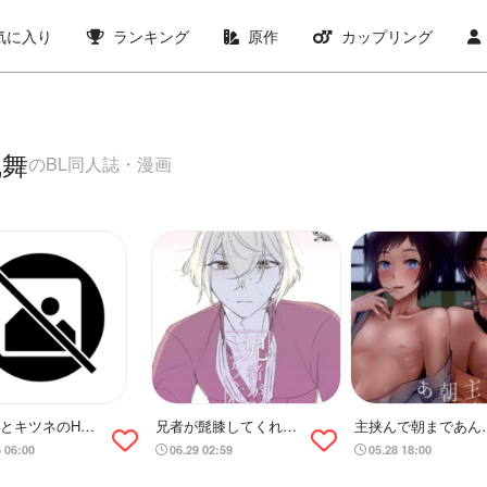
気に入り
ランキング
原作
カップリング
乱舞
のBL同人誌・漫画
とキツネのHな
兄者が髭膝してくれな
主挟んで朝まであん
い
つ
6 06:00
06.29 02:59
05.28 18:00