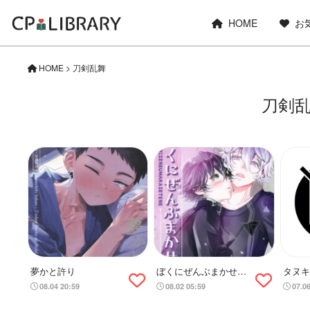
HOME
お
HOME
>
刀剣乱舞
刀剣
夢かと許り
ぼくにぜんぶまかせて
タヌキ
ね。
お勉強
08.04 20:59
08.02 05:59
07.0