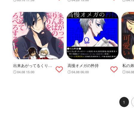
出来あがってるくりん
高慢オメガの矜持
私の弟
ばの二振りをまとめて
04.08 15:00
04.08 06:00
04.0
ぺろぺろする
1