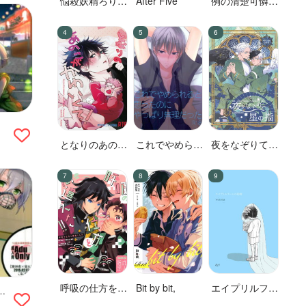
悩殺妖精ろりぽ
After Five
例の清楚可憐な
っぷちゃん
ボーカル、七☆
蓮が、不倫して
いる。
となりのあのこ
これでやめられ
夜をなぞりて星
がかわいくて!
ると思ったのに
の指
やっぱり無理だ
った
呼吸の仕方を間
Bit by bit,
エイプリルフー
こ
違えた!!
ルの花嫁