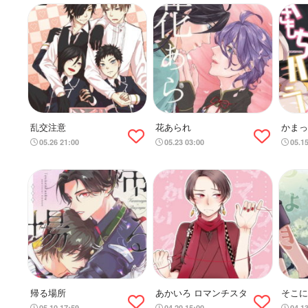
乱交注意
花あられ
かまっ
きもち
05.26 21:00
05.23 03:00
05.1
帰る場所
あかいろ ロマンチスタ
そこに
ら。
05.10 17:59
04.20 15:00
04.1