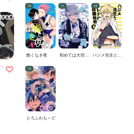
飽くなき夜
初めては大切に
ハジメ先生とオ
したい男VS絶
トナの保健体育
た
対に交尾したい
２
本
蛸人魚♂
とろふわも～ど