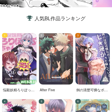
人気BL作品ランキング
悩殺妖精ろりぽっぷ
After Five
例の清楚可憐なボー
ちゃん
カル、七☆蓮が、不
倫している。