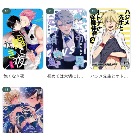
た!!
花嫁
飽くなき夜
初めては大切にした
ハジメ先生とオトナ
い男VS絶対に交尾し
の保健体育２
たい蛸人魚♂