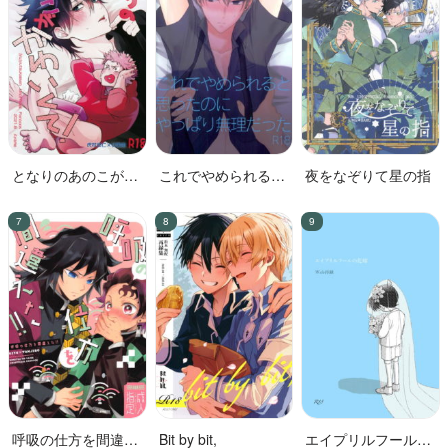
となりのあのこがか
これでやめられると
夜をなぞりて星の指
わいくて!
思ったのにやっぱり
無理だった
呼吸の仕方を間違え
Bit by bit,
エイプリルフールの