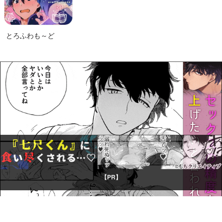
とろふわも～ど
【PR】