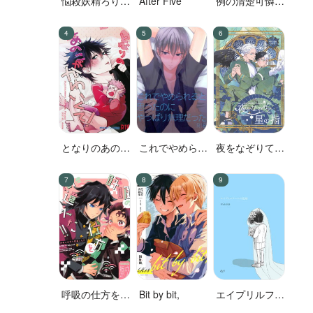
悩殺妖精ろりぽ
After Five
例の清楚可憐な
っぷちゃん
ボーカル、七☆
蓮が、不倫して
いる。
となりのあのこ
これでやめられ
夜をなぞりて星
がかわいくて!
ると思ったのに
の指
やっぱり無理だ
った
呼吸の仕方を間
Bit by bit,
エイプリルフー
違えた!!
ルの花嫁