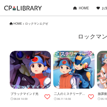
HOME
お
HOME
>
ロックマンエグゼ
ロックマ
ブラックマインド光
二人のミステリーデー
放課後
タ
08.04 14:59
06.11 14:56
05.1