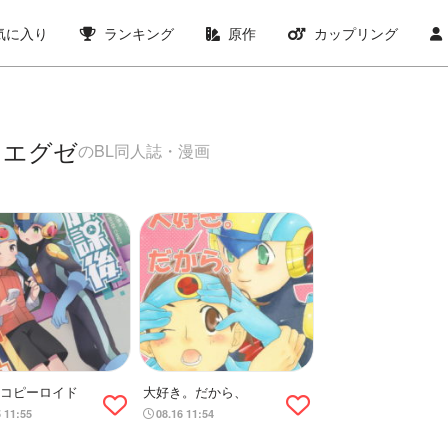
気に入り
ランキング
原作
カップリング
ンエグゼ
のBL同人誌・漫画
コピーロイド
大好き。だから、
5 11:55
08.16 11:54