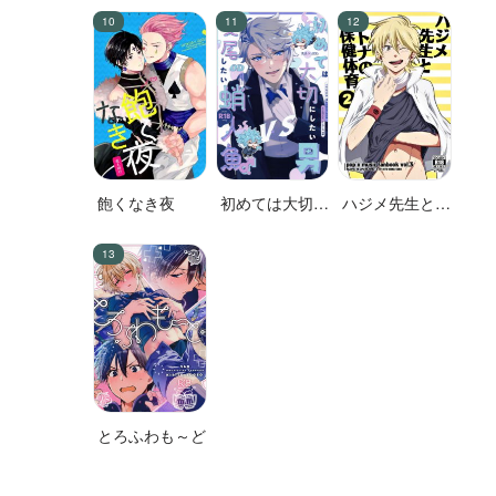
飽くなき夜
初めては大切に
ハジメ先生とオ
したい男VS絶
トナの保健体育
対に交尾したい
２
蛸人魚♂
とろふわも～ど