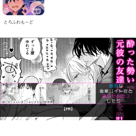
とろふわも～ど
【PR】