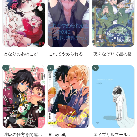
となりのあのこがか
これでやめられると
夜をなぞりて星の指
わいくて!
思ったのにやっぱり
無理だった
呼吸の仕方を間違え
Bit by bit,
エイプリルフールの