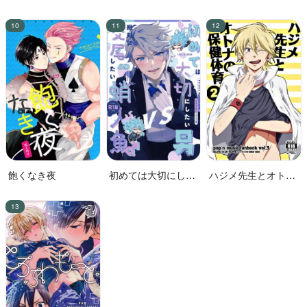
た!!
花嫁
飽くなき夜
初めては大切にした
ハジメ先生とオトナ
い男VS絶対に交尾し
の保健体育２
たい蛸人魚♂