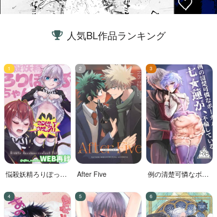
人気BL作品ランキング
悩殺妖精ろりぽっぷ
After Five
例の清楚可憐なボー
ちゃん
カル、七☆蓮が、不
倫している。