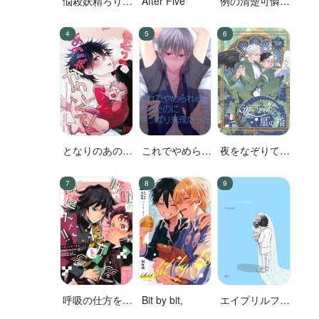
悩殺妖精ろりぽ
After Five
例の清楚可憐な
っぷちゃん
ボーカル、七☆
蓮が、不倫して
いる。
となりのあのこ
これでやめられ
夜をなぞりて星
がかわいくて!
ると思ったのに
の指
やっぱり無理だ
った
呼吸の仕方を間
Bit by bit,
エイプリルフー
違えた!!
ルの花嫁