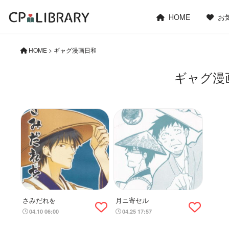
HOME
お
HOME
>
ギャグ漫画日和
ギャグ漫
さみだれを
月ニ寄セル
04.10 06:00
04.25 17:57