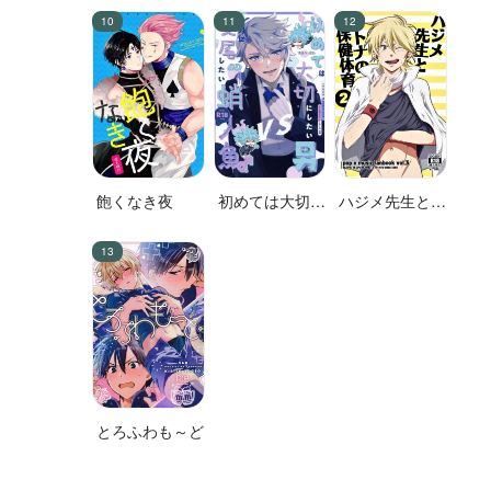
飽くなき夜
初めては大切に
ハジメ先生とオ
したい男VS絶
トナの保健体育
対に交尾したい
２
蛸人魚♂
とろふわも～ど