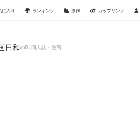
気に入り
ランキング
原作
カップリング
画日和
のBL同人誌・漫画