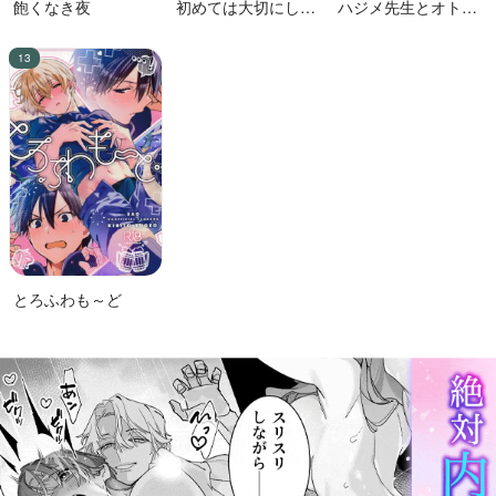
飽くなき夜
初めては大切にした
ハジメ先生とオトナ
い男VS絶対に交尾し
の保健体育２
たい蛸人魚♂
とろふわも～ど