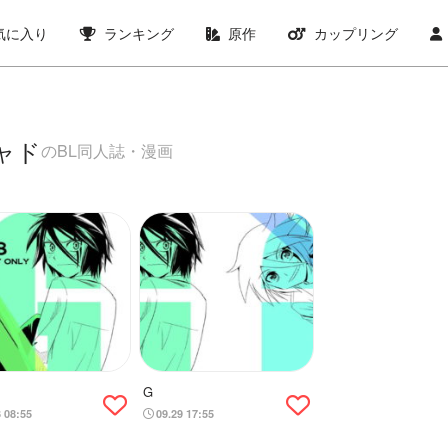
気に入り
ランキング
原作
カップリング
ャド
のBL同人誌・漫画
G
3 08:55
09.29 17:55