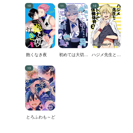
飽くなき夜
初めては大切に
ハジメ先生とオ
したい男VS絶
トナの保健体育
対に交尾したい
２
蛸人魚♂
とろふわも～ど