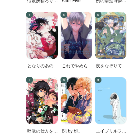
悩殺妖精ろりぽ
After Five
例の清楚可憐な
っぷちゃん
ボーカル、七☆
蓮が、不倫して
いる。
となりのあのこ
これでやめられ
夜をなぞりて星
がかわいくて!
ると思ったのに
の指
やっぱり無理だ
った
呼吸の仕方を間
Bit by bit,
エイプリルフー
違えた!!
ルの花嫁