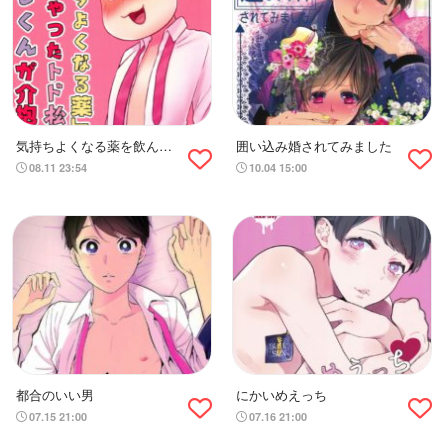
気持ちよくなる薬を飲んじ
囲い込み婚されてみました
ゃったトド松をあつしくん
08.11 23:54
10.04 15:00
が介抱する本
都合のいい男
にかいめえっち
07.15 21:00
07.16 21:00