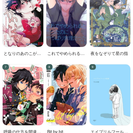
となりのあのこがか
これでやめられると
夜をなぞりて星の指
わいくて!
思ったのにやっぱり
無理だった
呼吸の仕方を間違え
Bit by bit,
エイプリルフールの