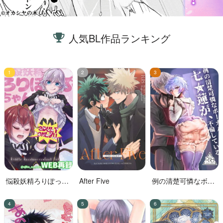
人気BL作品ランキング
悩殺妖精ろりぽっぷ
After Five
例の清楚可憐なボー
ちゃん
カル、七☆蓮が、不
倫している。