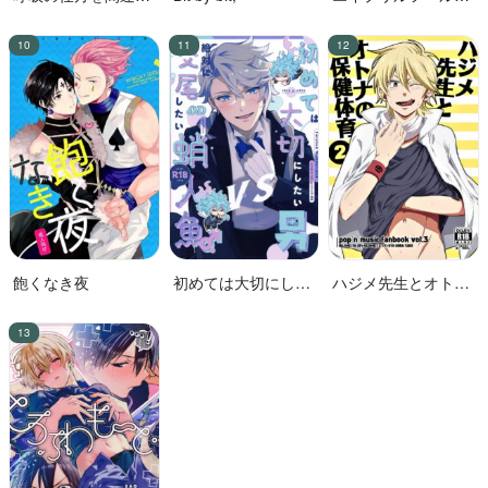
た!!
花嫁
飽くなき夜
初めては大切にした
ハジメ先生とオトナ
い男VS絶対に交尾し
の保健体育２
たい蛸人魚♂