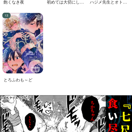
飽くなき夜
初めては大切にした
ハジメ先生とオトナ
い男VS絶対に交尾し
の保健体育２
たい蛸人魚♂
とろふわも～ど