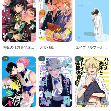
呼吸の仕方を間違え
Bit by bit,
エイプリルフールの
た!!
花嫁