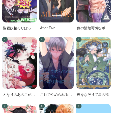
悩殺妖精ろりぽっぷ
After Five
例の清楚可憐なボー
ちゃん
カル、七☆蓮が、不
倫している。
となりのあのこがか
これでやめられると
夜をなぞりて星の指
わいくて!
思ったのにやっぱり
無理だった