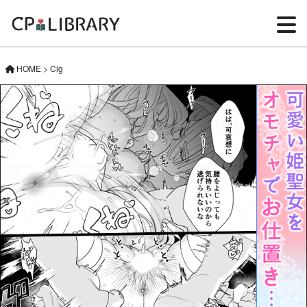
HOME
>
Cig