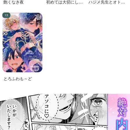
飽くなき夜
初めては大切にした
ハジメ先生とオトナ
い男VS絶対に交尾し
の保健体育２
たい蛸人魚♂
とろふわも～ど