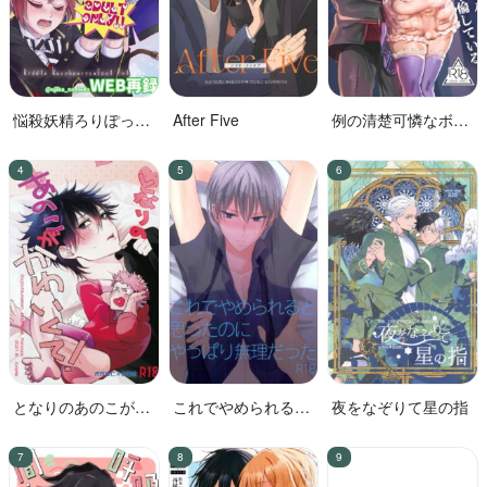
悩殺妖精ろりぽっぷ
After Five
例の清楚可憐なボー
ちゃん
カル、七☆蓮が、不
倫している。
となりのあのこがか
これでやめられると
夜をなぞりて星の指
わいくて!
思ったのにやっぱり
無理だった