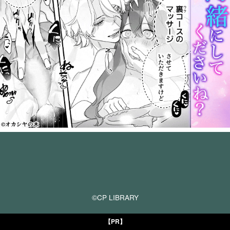
©CP LIBRARY
【PR】