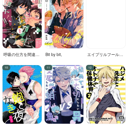
呼吸の仕方を間違え
Bit by bit,
エイプリルフールの
た!!
花嫁