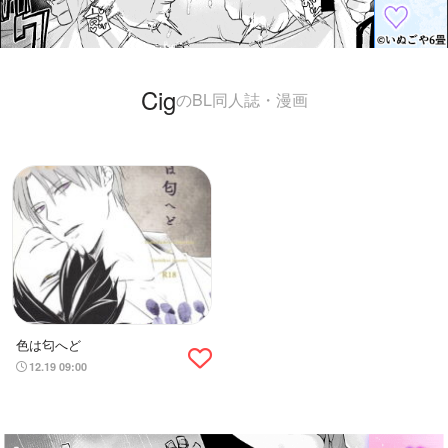
Cig
のBL同人誌・漫画
色は匂へど
12.19 09:00