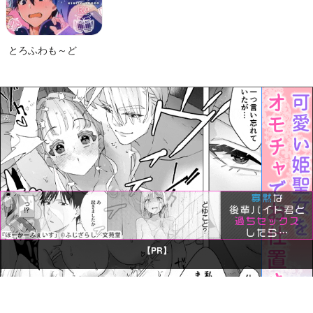
とろふわも～ど
【PR】