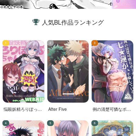
人気BL作品ランキング
悩殺妖精ろりぽっぷ
After Five
例の清楚可憐なボー
ちゃん
カル、七☆蓮が、不
倫している。