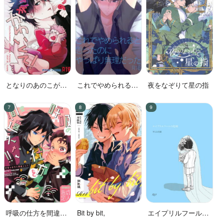
となりのあのこがか
これでやめられると
夜をなぞりて星の指
わいくて!
思ったのにやっぱり
無理だった
呼吸の仕方を間違え
Bit by bit,
エイプリルフールの