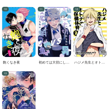
た!!
花嫁
飽くなき夜
初めては大切にした
ハジメ先生とオトナ
い男VS絶対に交尾し
の保健体育２
たい蛸人魚♂