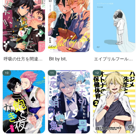
呼吸の仕方を間違え
Bit by bit,
エイプリルフールの
た!!
花嫁