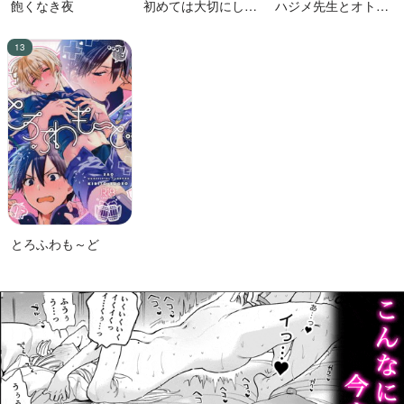
飽くなき夜
初めては大切にした
ハジメ先生とオトナ
い男VS絶対に交尾し
の保健体育２
たい蛸人魚♂
とろふわも～ど