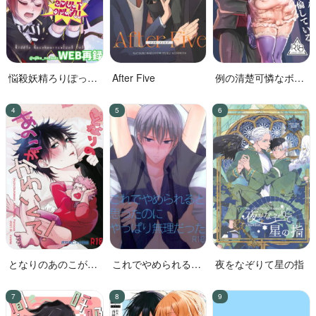
悩殺妖精ろりぽっぷ
After Five
例の清楚可憐なボー
ちゃん
カル、七☆蓮が、不
倫している。
となりのあのこがか
これでやめられると
夜をなぞりて星の指
わいくて!
思ったのにやっぱり
無理だった