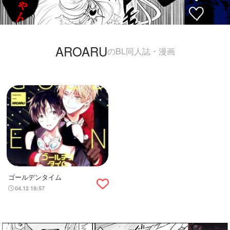
AROARU
のBL同人誌・漫画
ゴールデンタイム
04.12 19:57