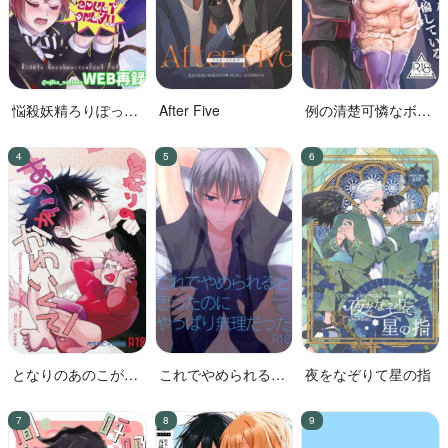
悩殺妖精ろりぽっぷ
After Five
例の清楚可憐なボー
ちゃん
カル、七☆蓮が、不
倫している。
となりのあのこがか
これでやめられると
夜をなぞりて星の指
わいくて!
思ったのにやっぱり
無理だった