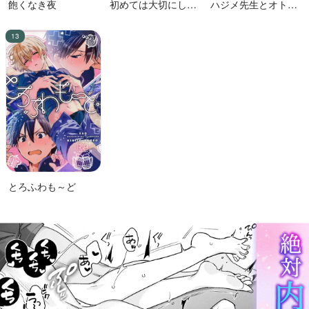
飽くなき夜
初めては大切にした
ハジメ先生とオトナ
い男VS絶対に交尾し
の保健体育２
たい蛸人魚♂
とろふわも～ど