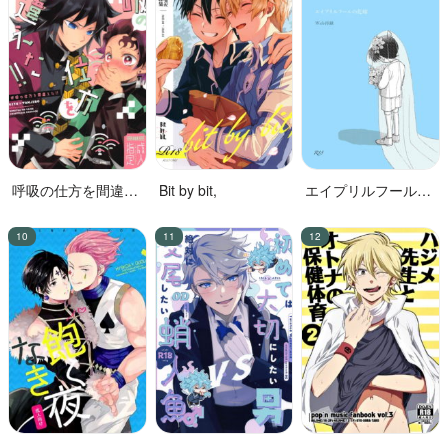
呼吸の仕方を間違え
Bit by bit,
エイプリルフールの
た!!
花嫁