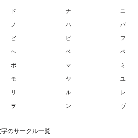
ド
ナ
ニ
ノ
ハ
バ
ビ
ピ
フ
ヘ
ベ
ペ
ポ
マ
ミ
モ
ヤ
ユ
リ
ル
レ
ヲ
ン
ヴ
文字のサークル一覧