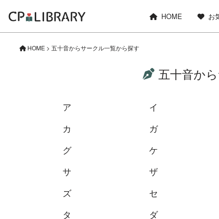
HOME
お
HOME
>
五十音からサークル一覧から探す
五十音から
ア
イ
カ
ガ
グ
ケ
サ
ザ
ズ
セ
タ
ダ