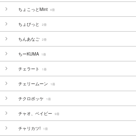
ちょこっとMint
4冊
ちょびっと
2冊
ちんあなご
2冊
ちーKUMA
1冊
チェラート
1冊
チェリームーン
1冊
チクロポッケ
1冊
チャオ、ベイビー
9冊
チャリカツ!
1冊