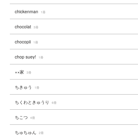
chickenman
1冊
chocolat
3冊
chocopii
1冊
chop suey!
1冊
××家
3冊
ちきゅう
1冊
ちくわときゅうり
6冊
ちこつ
4冊
ちゅちゅん
2冊