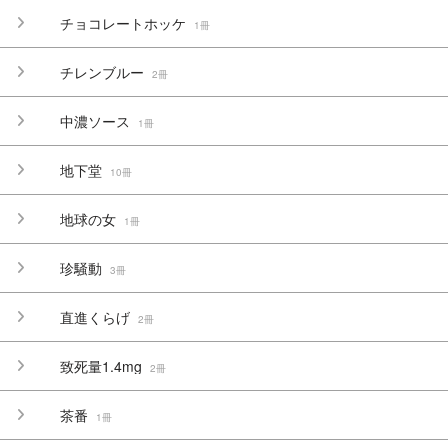
チョコレートホッケ
1冊
チレンブルー
2冊
中濃ソース
1冊
地下堂
10冊
地球の女
1冊
珍騒動
3冊
直進くらげ
2冊
致死量1.4mg
2冊
茶番
1冊