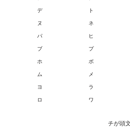
デ
ト
ヌ
ネ
パ
ヒ
ブ
プ
ホ
ボ
ム
メ
ヨ
ラ
ロ
ワ
チが頭