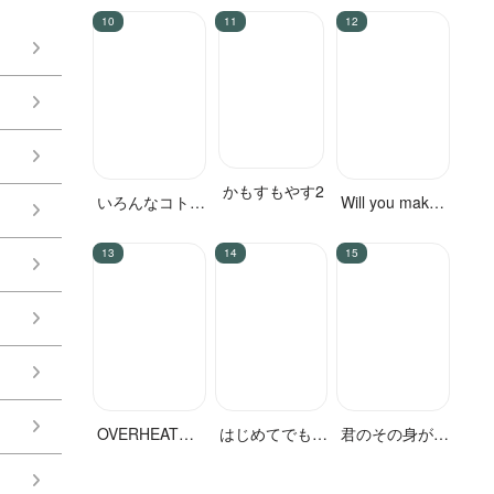
かもすもやす2
いろんなコト、
Will you make
ずっとオメーと
love？
OVERHEAT
はじめてでもい
君のその身が朽
NIGHT
っぱいあいして
ちたとて
ね？