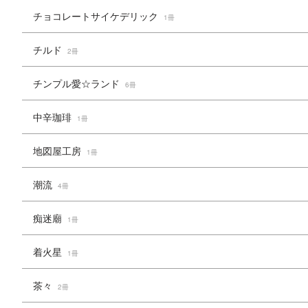
チョコレートサイケデリック
1冊
チルド
2冊
チンプル愛☆ランド
6冊
中辛珈琲
1冊
地図屋工房
1冊
潮流
4冊
痴迷廟
1冊
着火星
1冊
茶々
2冊