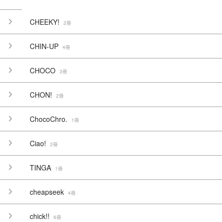
CHEEKY!
2冊
CHIN-UP
4冊
CHOCO
3冊
CHON!
2冊
ChocoChro.
1冊
Ciao!
2冊
TINGA
1冊
cheapseek
4冊
chick!!
6冊