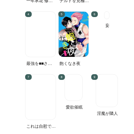
一年承花 修学
ナルトを見極め
旅行、プールサ
た結果なので
イド
す!
妄
最強を■■させ
飽くなき夜
たい 二
愛欲催眠
淫魔が隣人
これは自慰であ
る