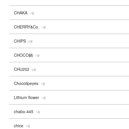
CHAKA
1冊
CHERRY&Co.
1冊
CHIPS
3冊
CHOCO鍋
1冊
CHU202
2冊
Chocolipeyes
1冊
Lithium flower
1冊
chabo-445
1冊
chice
1冊