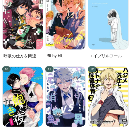
呼吸の仕方を間違え
Bit by bit,
エイプリルフールの
た!!
花嫁