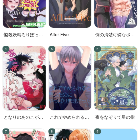
悩殺妖精ろりぽっぷ
After Five
例の清楚可憐なボー
ちゃん
カル、七☆蓮が、不
倫している。
となりのあのこがか
これでやめられると
夜をなぞりて星の指
わいくて!
思ったのにやっぱり
無理だった