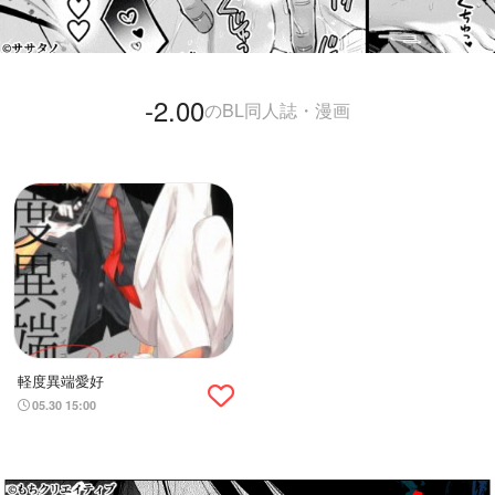
-2.00
のBL同人誌・漫画
軽度異端愛好
05.30 15:00