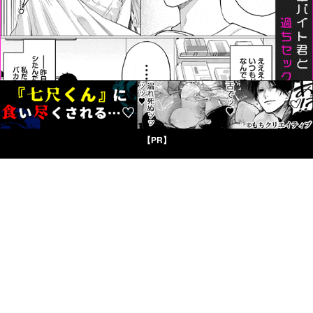
【PR】
©CP LIBRARY