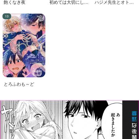
飽くなき夜
初めては大切にした
ハジメ先生とオトナ
い男VS絶対に交尾し
の保健体育２
たい蛸人魚♂
とろふわも～ど