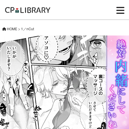
HOME
>
1／nCut