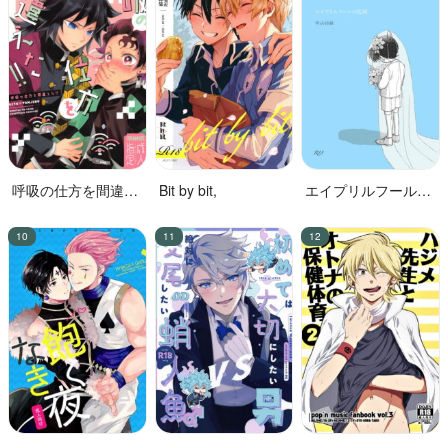
呼吸の仕方を間違え
Bit by bit,
エイプリルフールの
た!!
花嫁