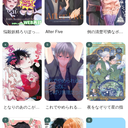
悩殺妖精ろりぽっぷ
After Five
例の清楚可憐なボー
ちゃん
カル、七☆蓮が、不
倫している。
となりのあのこがか
これでやめられると
夜をなぞりて星の指
わいくて!
思ったのにやっぱり
無理だった