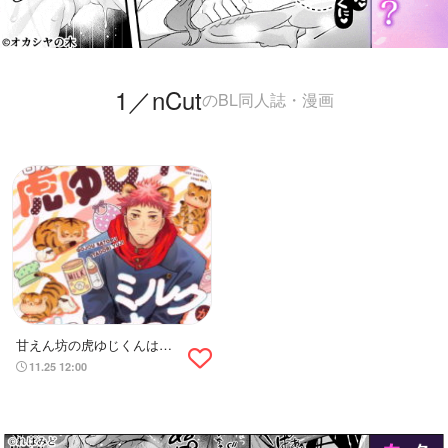
1／nCut
のBL同人誌・漫画
甘えん坊の虎ゆじくんはミ
ルクが飲みたい
11.25 12:00