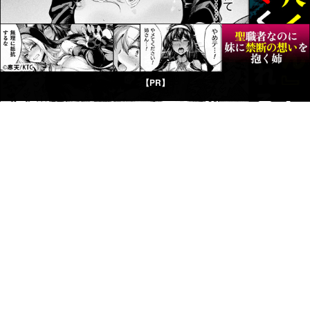
【PR】
©CP LIBRARY