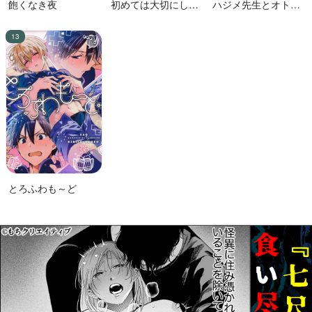
飽くなき夜
初めては大切にした
ハジメ先生とオトナ
い男VS絶対に交尾し
の保健体育２
たい蛸人魚♂
とろふわも～ど