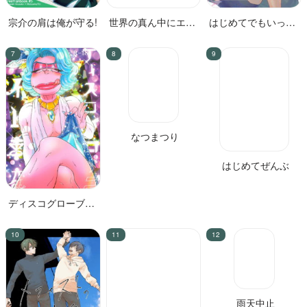
宗介の肩は俺が守る!
世界の真ん中にエス
はじめてでもいっぱ
ケイプ
いあいしてね？
ディスコグローブナ
なつまつり
はじめてぜんぶ
イト事変