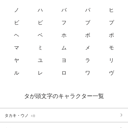
ノ
ハ
バ
パ
ヒ
ビ
ピ
フ
ブ
プ
ヘ
ベ
ホ
ボ
ポ
マ
ミ
ム
メ
モ
ヤ
ユ
ヨ
ラ
リ
ル
レ
ロ
ワ
ヴ
タが頭文字のキャラクター一覧
タカキ・ウノ
4冊