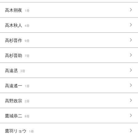
高木朔夜
1冊
高木秋人
4冊
高杉晋作
9冊
高杉晋助
7冊
高遠丞
3冊
高遠遙一
1冊
高野政宗
2冊
鷹城恭二
8冊
鷹羽リョウ
1冊