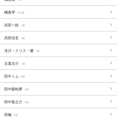
橘真琴
345冊
武田一鉄
7冊
武田信玄
4冊
滝川・クリス・優
7冊
玉藻京介
1冊
田中トム
8冊
田中眼蛇夢
2冊
田中龍之介
4冊
田噛
2冊