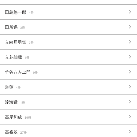
田島悠一郎
4冊
田所迅
3冊
立向居勇気
2冊
立花仙蔵
1冊
竹谷八左ヱ門
9冊
道蓮
4冊
達海猛
1冊
高尾和成
39冊
高峯翠
27冊