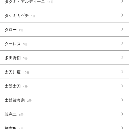
タクミ・アルディーニ
11冊
タケミカヅチ
1冊
タロー
2冊
ターレス
3冊
多田野樹
3冊
太刀川慶
10冊
太郎太刀
4冊
太鼓鐘貞宗
2冊
巽完二
8冊
橘志狼
1冊