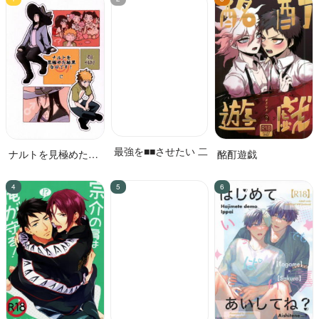
ナルトを見極めた結
最強を■■させたい 二
酩酊遊戯
果なのです!