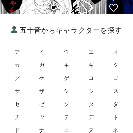
五十音からキャラクターを探す
ア
イ
ウ
エ
オ
カ
ガ
キ
ギ
ク
グ
ケ
ゲ
コ
ゴ
サ
ザ
シ
ジ
ス
セ
ゼ
ソ
タ
ダ
チ
ツ
テ
デ
ト
ド
ナ
ニ
ヌ
ネ