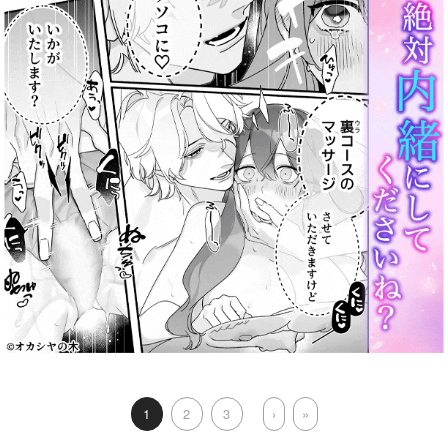
1
2
3
›
»