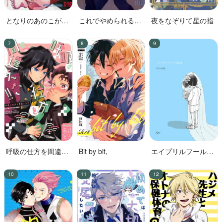
となりのあのこがか
これでやめられると
夜をなぞりて星の指
わいくて!
思ったのにやっぱり
無理だった
呼吸の仕方を間違え
Bit by bit,
エイプリルフールの
た!!
花嫁