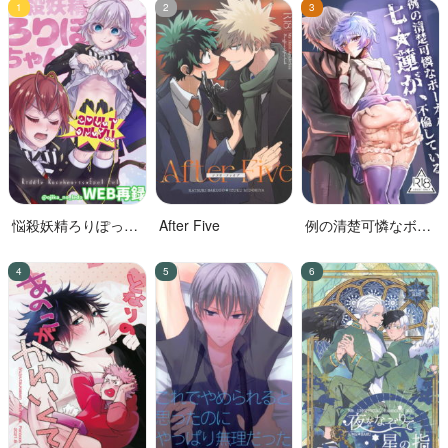
悩殺妖精ろりぽっぷ
After Five
例の清楚可憐なボー
ちゃん
カル、七☆蓮が、不
倫している。