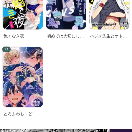
飽くなき夜
初めては大切にした
ハジメ先生とオトナ
い男VS絶対に交尾し
の保健体育２
たい蛸人魚♂
とろふわも～ど