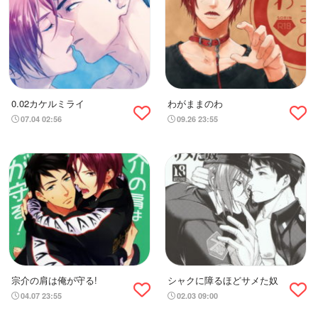
0.02カケルミライ
わがままのわ
07.04 02:56
09.26 23:55
宗介の肩は俺が守る!
シャクに障るほどサメた奴
04.07 23:55
02.03 09:00