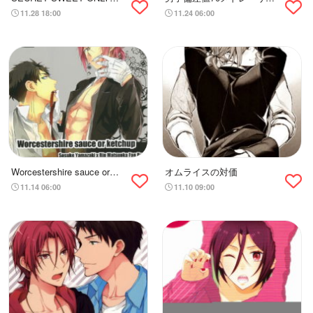
FOR TWO
ー
11.28 18:00
11.24 06:00
Worcestershire sauce or
オムライスの対価
ketchup
11.14 06:00
11.10 09:00