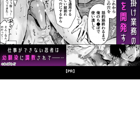
【PR】
©CP LIBRARY