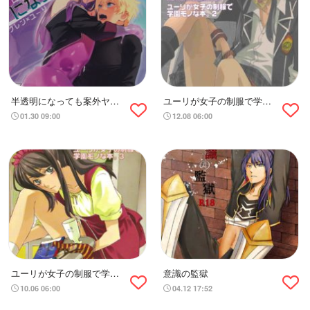
半透明になっても案外ヤれ
ユーリが女子の制服で学園
る
モノな本。２
01.30 09:00
12.08 06:00
ユーリが女子の制服で学園
意識の監獄
モノな本。3
10.06 06:00
04.12 17:52