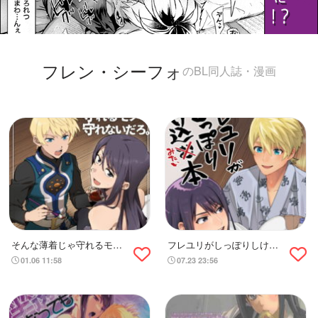
フレン・シーフォ
のBL同人誌・漫画
そんな薄着じゃ守れるモノ
フレユリがしっぽりしけ込
も守れないだろ。
みたい本
01.06 11:58
07.23 23:56