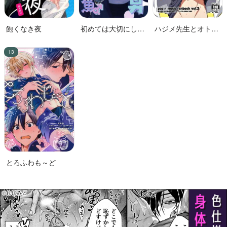
飽くなき夜
初めては大切にした
ハジメ先生とオトナ
い男VS絶対に交尾し
の保健体育２
たい蛸人魚♂
とろふわも～ど