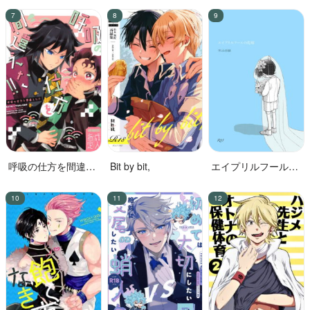
無理だった
呼吸の仕方を間違え
Bit by bit,
エイプリルフールの
た!!
花嫁