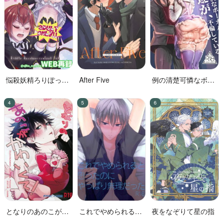
悩殺妖精ろりぽっぷ
After Five
例の清楚可憐なボー
ちゃん
カル、七☆蓮が、不
倫している。
となりのあのこがか
これでやめられると
夜をなぞりて星の指
わいくて!
思ったのにやっぱり