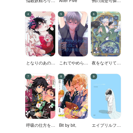
悩殺妖精ろりぽ
After Five
例の清楚可憐な
っぷちゃん
ボーカル、七☆
蓮が、不倫して
いる。
となりのあのこ
これでやめられ
夜をなぞりて星
がかわいくて!
ると思ったのに
の指
やっぱり無理だ
った
呼吸の仕方を間
Bit by bit,
エイプリルフー
違えた!!
ルの花嫁