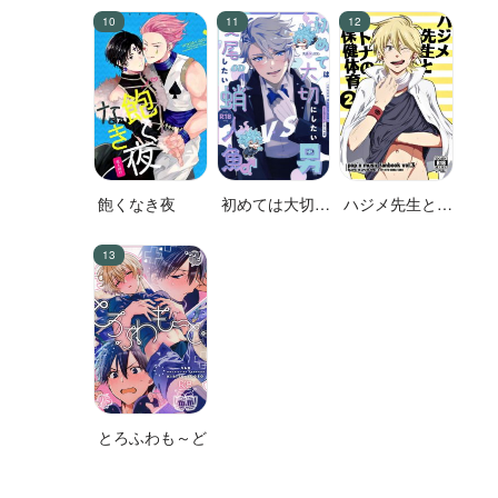
飽くなき夜
初めては大切に
ハジメ先生とオ
したい男VS絶
トナの保健体育
対に交尾したい
２
蛸人魚♂
とろふわも～ど