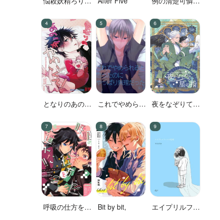
悩殺妖精ろりぽ
After Five
例の清楚可憐な
っぷちゃん
ボーカル、七☆
蓮が、不倫して
いる。
となりのあのこ
これでやめられ
夜をなぞりて星
がかわいくて!
ると思ったのに
の指
やっぱり無理だ
った
呼吸の仕方を間
Bit by bit,
エイプリルフー
違えた!!
ルの花嫁