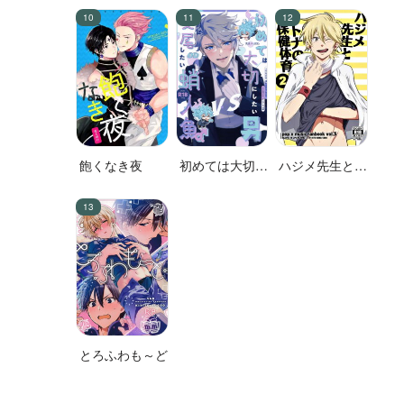
飽くなき夜
初めては大切に
ハジメ先生とオ
したい男VS絶
トナの保健体育
対に交尾したい
２
蛸人魚♂
とろふわも～ど