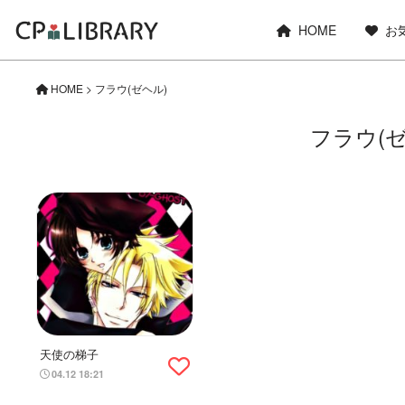
HOME
お
HOME
>
フラウ(ゼヘル)
フラウ(ゼ
天使の梯子
04.12 18:21