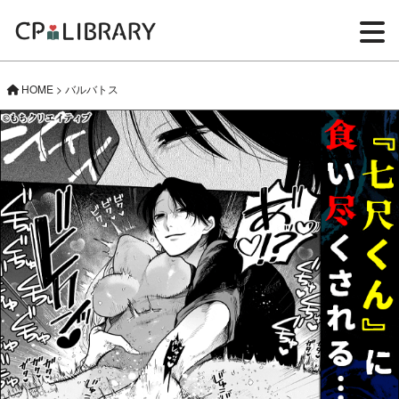
HOME
>
バルバトス