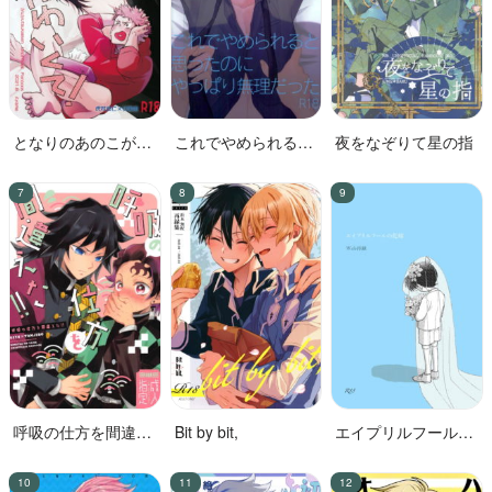
となりのあのこがか
これでやめられると
夜をなぞりて星の指
わいくて!
思ったのにやっぱり
無理だった
呼吸の仕方を間違え
Bit by bit,
エイプリルフールの
た!!
花嫁