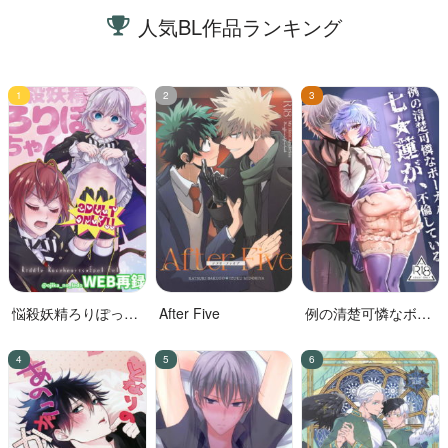
人気BL作品ランキング
悩殺妖精ろりぽっぷ
After Five
例の清楚可憐なボー
ちゃん
カル、七☆蓮が、不
倫している。