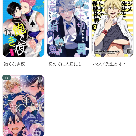
飽くなき夜
初めては大切にした
ハジメ先生とオトナ
い男VS絶対に交尾し
の保健体育２
たい蛸人魚♂