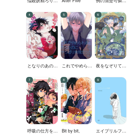
悩殺妖精ろりぽ
After Five
例の清楚可憐な
っぷちゃん
ボーカル、七☆
蓮が、不倫して
いる。
となりのあのこ
これでやめられ
夜をなぞりて星
がかわいくて!
ると思ったのに
の指
やっぱり無理だ
った
呼吸の仕方を間
Bit by bit,
エイプリルフー
違えた!!
ルの花嫁