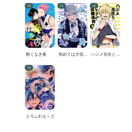
飽くなき夜
初めては大切に
ハジメ先生とオ
したい男VS絶
トナの保健体育
対に交尾したい
２
蛸人魚♂
とろふわも～ど