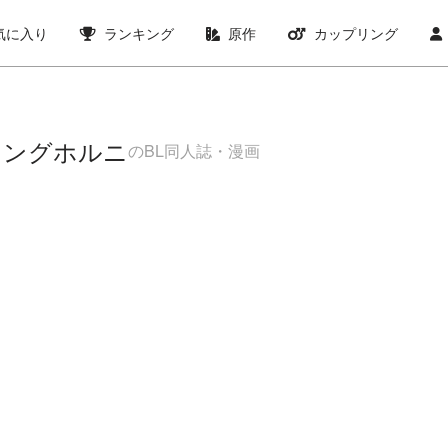
気に入り
ランキング
原作
カップリング
リングホルニ
のBL同人誌・漫画