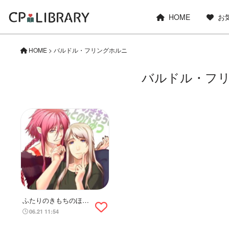
HOME
お
HOME
>
バルドル・フリングホルニ
バルドル・フ
ふたりのきもちのほん
とのひみつ
06.21 11:54