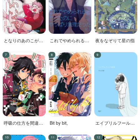
となりのあのこがか
これでやめられると
夜をなぞりて星の指
わいくて!
思ったのにやっぱり
無理だった
呼吸の仕方を間違え
Bit by bit,
エイプリルフールの
た!!
花嫁