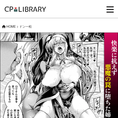
HOME
>
ドン一松