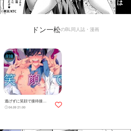
ドン一松
のBL同人誌・漫画
逃げずに笑顔で接待接
待！！
04.09 21:00