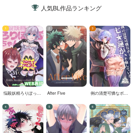
人気BL作品ランキング
悩殺妖精ろりぽっぷ
After Five
例の清楚可憐なボー
ちゃん
カル、七☆蓮が、不
倫している。