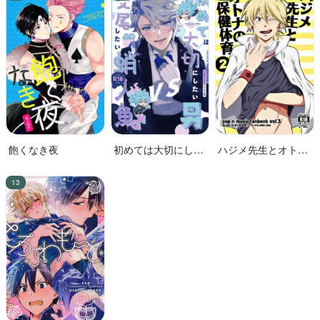
飽くなき夜
初めては大切にした
ハジメ先生とオトナ
い男VS絶対に交尾し
の保健体育２
たい蛸人魚♂