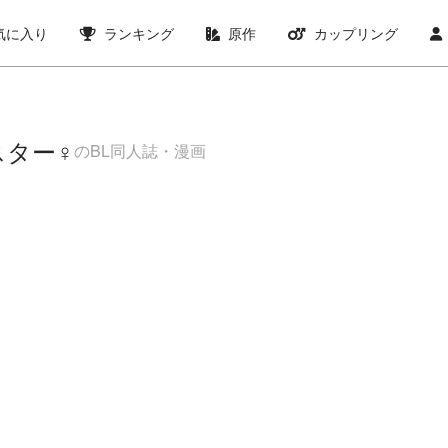
気に入り
ランキング
原作
カップリング
スター♀
のBL同人誌・漫画