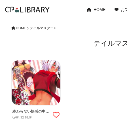
HOME
お
HOME
>
テイルマスター♀
テイルマ
終わらない快感の中で
悶えて
04.12 18:54