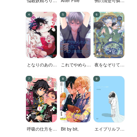
悩殺妖精ろりぽ
After Five
例の清楚可憐な
っぷちゃん
ボーカル、七☆
蓮が、不倫して
いる。
となりのあのこ
これでやめられ
夜をなぞりて星
がかわいくて!
ると思ったのに
の指
やっぱり無理だ
った
呼吸の仕方を間
Bit by bit,
エイプリルフー
違えた!!
ルの花嫁