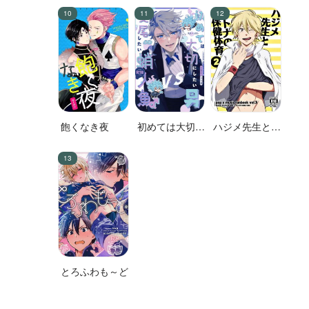
飽くなき夜
初めては大切に
ハジメ先生とオ
したい男VS絶
トナの保健体育
対に交尾したい
２
蛸人魚♂
とろふわも～ど