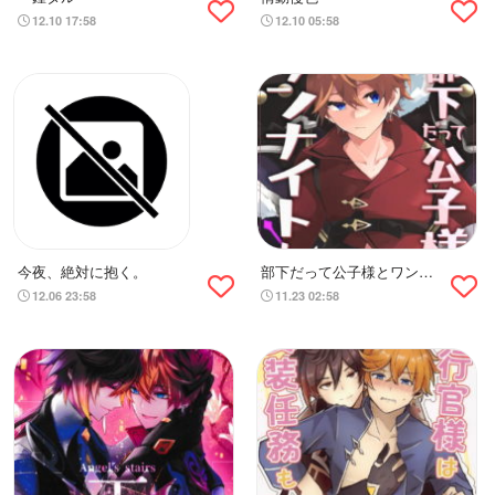
12.10 17:58
12.10 05:58
今夜、絶対に抱く。
部下だって公子様とワンナ
イトしたい
12.06 23:58
11.23 02:58