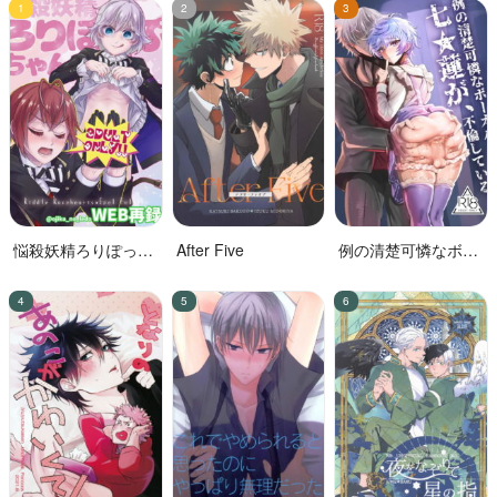
悩殺妖精ろりぽっぷ
After Five
例の清楚可憐なボー
ちゃん
カル、七☆蓮が、不
倫している。