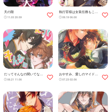
天の階
執行官様は女装任務もこな
せます
11.03 20:59
09.19 06:00
だってそんなの聞いてな
おやすみ、愛しのマイドー
い！！
ル
08.21 11:56
07.23 02:56