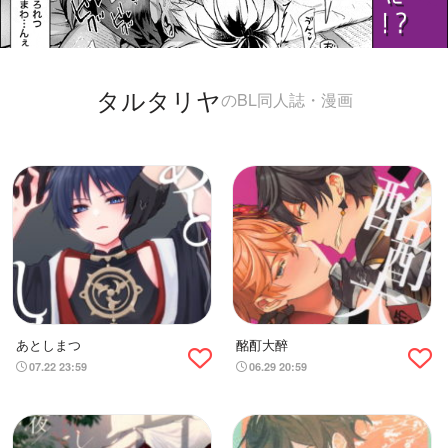
タルタリヤ
のBL同人誌・漫画
あとしまつ
酩酊大醉
07.22 23:59
06.29 20:59