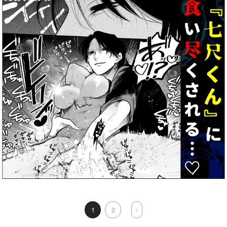
1
2
›