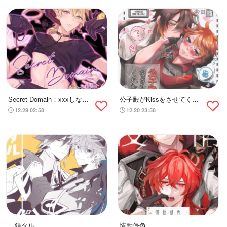
Secret Domain：xxxしない
公子殿がKissをさせてくれ
と出られない秘境
ないのだが？
12.29 02:58
12.20 23:58
鍾タル
情動侵色