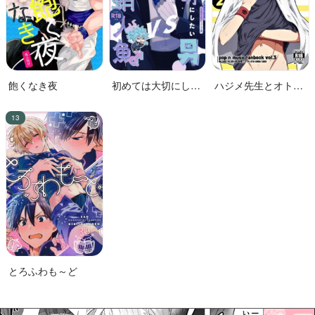
飽くなき夜
初めては大切にした
ハジメ先生とオトナ
い男VS絶対に交尾し
の保健体育２
たい蛸人魚♂
とろふわも～ど