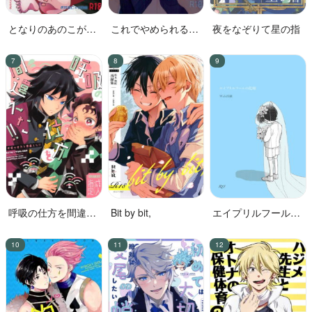
となりのあのこがか
これでやめられると
夜をなぞりて星の指
わいくて!
思ったのにやっぱり
無理だった
呼吸の仕方を間違え
Bit by bit,
エイプリルフールの
た!!
花嫁