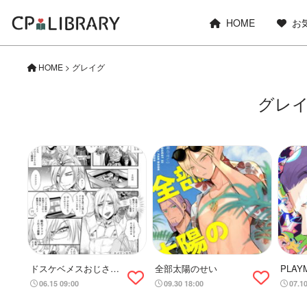
HOME
お
HOME
>
グレイグ
グレ
ドスケベメスおじさん
全部太陽のせい
PLAYM
ホメロス漫画
06.15 09:00
09.30 18:00
07.1