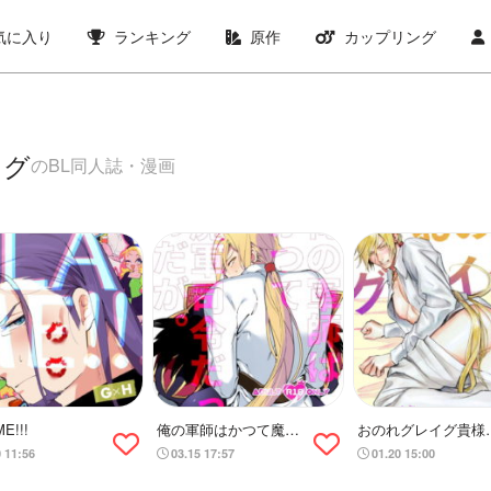
気に入り
ランキング
原作
カップリング
イグ
のBL同人誌・漫画
E!!!
俺の軍師はかつて魔軍
おのれグレイグ貴様
司令だったのだが。
せいで！！
0 11:56
03.15 17:57
01.20 15:00