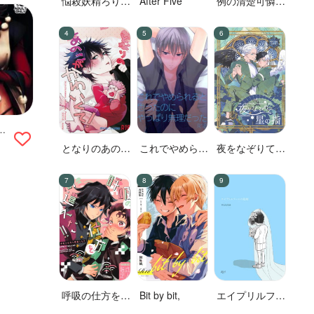
悩殺妖精ろりぽ
After Five
例の清楚可憐な
っぷちゃん
ボーカル、七☆
蓮が、不倫して
いる。
となりのあのこ
これでやめられ
夜をなぞりて星
がかわいくて!
ると思ったのに
の指
やっぱり無理だ
った
呼吸の仕方を間
Bit by bit,
エイプリルフー
違えた!!
ルの花嫁