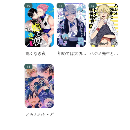
飽くなき夜
初めては大切に
ハジメ先生とオ
したい男VS絶
トナの保健体育
対に交尾したい
２
蛸人魚♂
とろふわも～ど