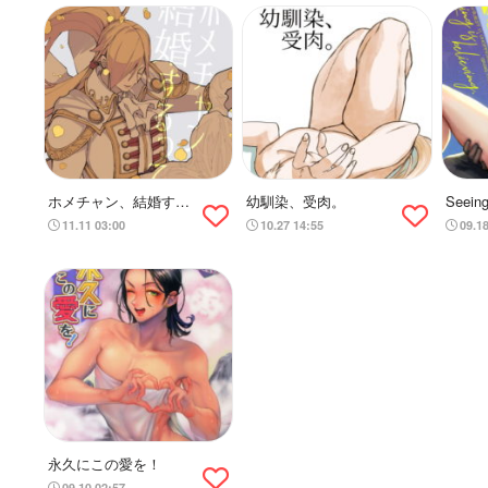
ホメチャン、結婚する
幼馴染、受肉。
Seeing
ってよ。
11.11 03:00
10.27 14:55
09.1
永久にこの愛を！
09.10 02:57