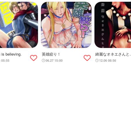
 is believing.
英雄絞り！
綺麗なオネエさんと
XXX
8 05:55
06.27 15:00
12.06 08:56