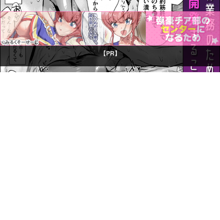
【PR】
©CP LIBRARY