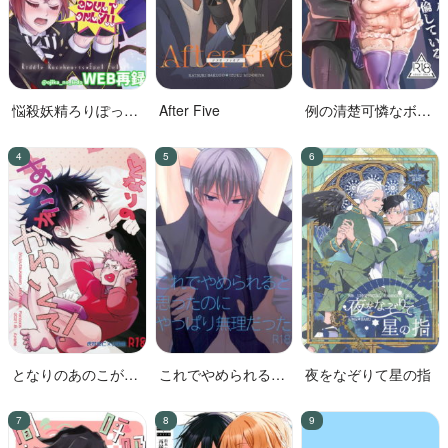
悩殺妖精ろりぽっぷ
After Five
例の清楚可憐なボー
ちゃん
カル、七☆蓮が、不
倫している。
となりのあのこがか
これでやめられると
夜をなぞりて星の指
わいくて!
思ったのにやっぱり
無理だった