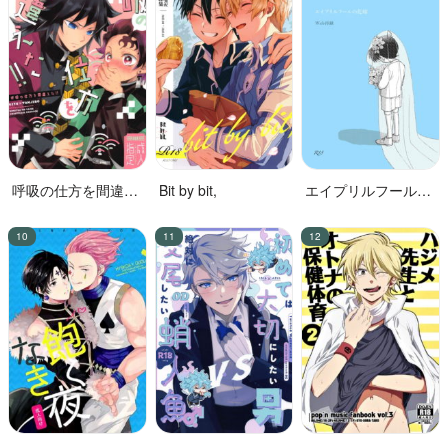
呼吸の仕方を間違え
Bit by bit,
エイプリルフールの
た!!
花嫁