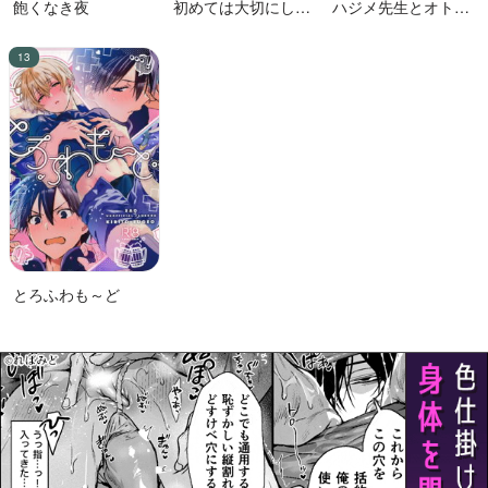
飽くなき夜
初めては大切にした
ハジメ先生とオトナ
い男VS絶対に交尾し
の保健体育２
たい蛸人魚♂
とろふわも～ど