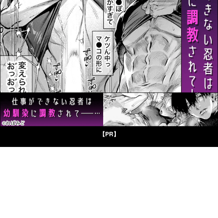
【PR】
©CP LIBRARY