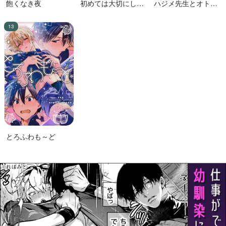
飽くなき夜
初めては大切にした
ハジメ先生とオトナ
い男VS絶対に交尾し
の保健体育２
たい蛸人魚♂
とろふわも～ど