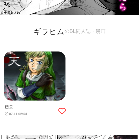
ギラヒム
のBL同人誌・漫画
堕天
07.11 02:54