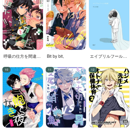
呼吸の仕方を間違え
Bit by bit,
エイプリルフールの
た!!
花嫁