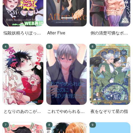
悩殺妖精ろりぽっぷ
After Five
例の清楚可憐なボー
ちゃん
カル、七☆蓮が、不
倫している。
となりのあのこがか
これでやめられると
夜をなぞりて星の指
わいくて!
思ったのにやっぱり
無理だった