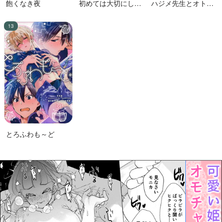
飽くなき夜
初めては大切にした
ハジメ先生とオトナ
い男VS絶対に交尾し
の保健体育２
たい蛸人魚♂
とろふわも～ど