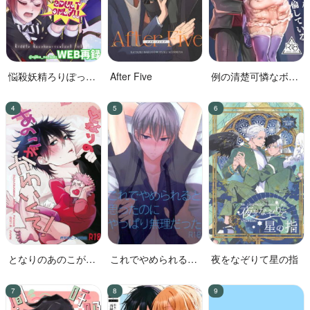
悩殺妖精ろりぽっぷ
After Five
例の清楚可憐なボー
ちゃん
カル、七☆蓮が、不
倫している。
となりのあのこがか
これでやめられると
夜をなぞりて星の指
わいくて!
思ったのにやっぱり
無理だった