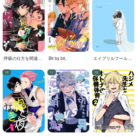
呼吸の仕方を間違え
Bit by bit,
エイプリルフールの
た!!
花嫁