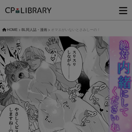
HOME
>
BL同人誌・漫画
>
オマエがいないとさみしーの！