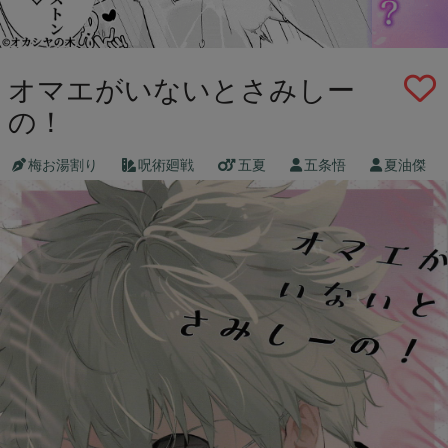
オマエがいないとさみしー
の！
梅お湯割り
呪術廻戦
五夏
五条悟
夏油傑