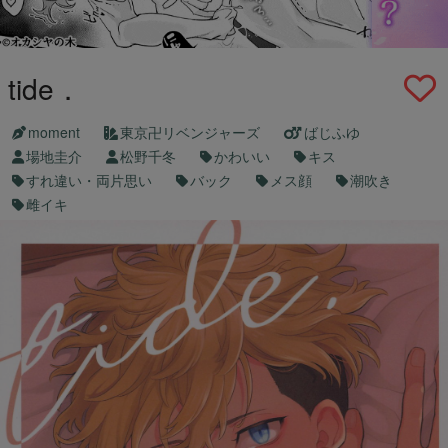
tide．
moment
東京卍リベンジャーズ
ばじふゆ
場地圭介
松野千冬
かわいい
キス
すれ違い・両片思い
バック
メス顔
潮吹き
雌イキ