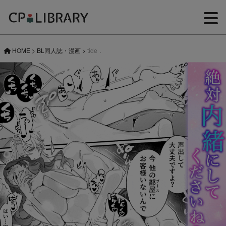
HOME
>
BL同人誌・漫画
>
tide．