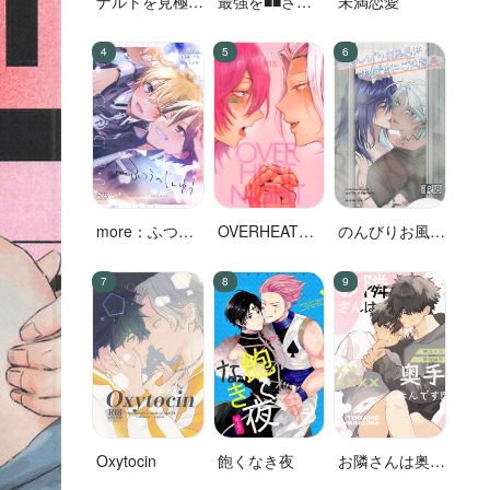
ナルトを見極め
最強を■■させ
未満恋愛
た結果なので
たい 二
す!
more：ふつう
OVERHEAT
のんびりお風呂
のしんゆう
NIGHT
はのぼせにご注
意！
Oxytocin
飽くなき夜
お隣さんは奥手
なんです！？