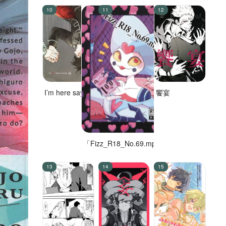
I’m here saying
饗宴
nothing
「Fizz_R18_No.69.mp4」