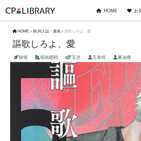
HOME
お
HOME
>
BL同人誌・漫画
>
謳歌しろよ、愛
謳歌しろよ、愛
餅焼
呪術廻戦
五伏
五条悟
夏油傑