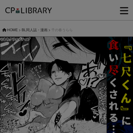
HOME
>
BL同人誌・漫画
>
千の春うらら