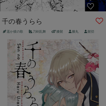
千の春うらら
遥か彼の歌
刀剣乱舞
膝髭
膝丸
髭切