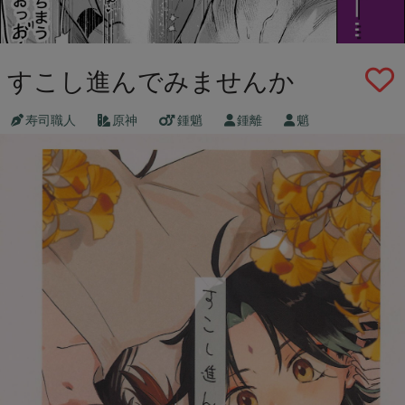
すこし進んでみませんか
寿司職人
原神
鍾魈
鍾離
魈