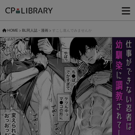
HOME
>
BL同人誌・漫画
>
すこし進んでみませんか