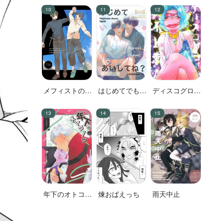
前編
メフィストの方
はじめてでもい
ディスコグロー
舟
っぱいあいして
ブナイト事変
ね？
年下のオトコノ
煉おばえっち
雨天中止
コ