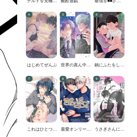
ナルトを見極め
酩酊遊戯
最強を■■させ
た結果なので
たい 二
す!
はじめてぜんぶ
世界の真ん中に
鍋にふたをしな
エスケイプ
いでください
これはひとつの
最愛オンリーワ
うさぎさんには
愛の証
ン！
手を触れないで