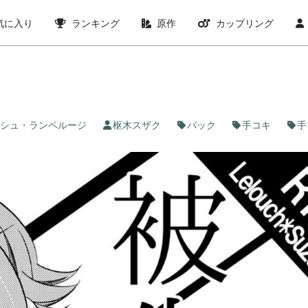
気に入り
ランキング
原作
カップリング
シュ・ランペルージ
枢木スザク
バック
手コキ
手