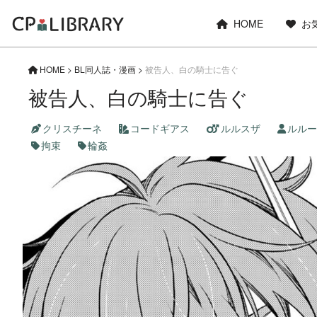
HOME
お
HOME
>
BL同人誌・漫画
>
被告人、白の騎士に告ぐ
被告人、白の騎士に告ぐ
クリスチーネ
コードギアス
ルルスザ
ルルー
拘束
輪姦