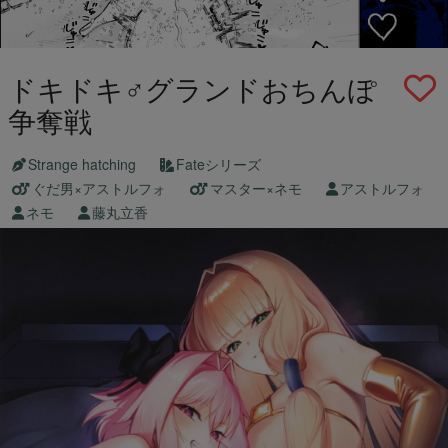
ドキドキ♂グランドおちんぽ
争奪戦
Strange hatching
Fateシリーズ
ぐだ男×アストルフォ
マスター×ネモ
アストルフォ
ネモ
藤丸立香