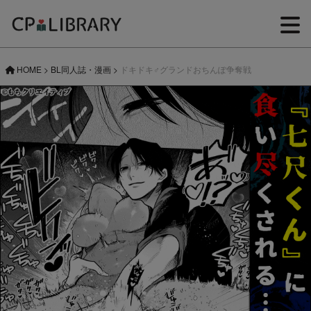
HOME
>
BL同人誌・漫画
>
ドキドキ♂グランドおちんぽ争奪戦