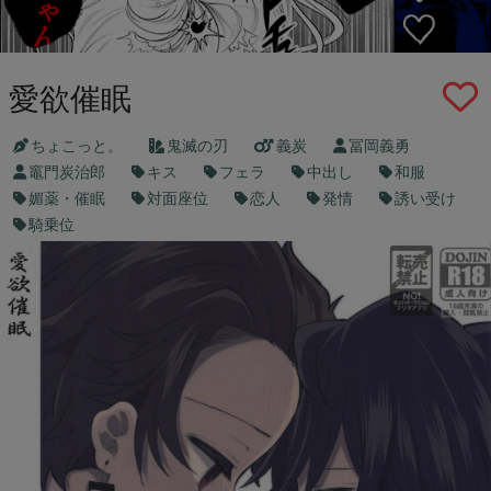
愛欲催眠
ちょこっと。
鬼滅の刃
義炭
冨岡義勇
竈門炭治郎
キス
フェラ
中出し
和服
媚薬・催眠
対面座位
恋人
発情
誘い受け
騎乗位