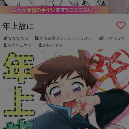
年上故に
なななちゅ
新幹線変形ロボシンカリオン
ハヤリュウ
清洲リュウジ
速杉ハヤト