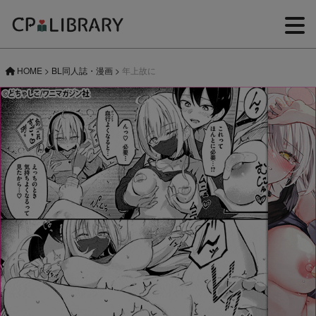
HOME
>
BL同人誌・漫画
>
年上故に