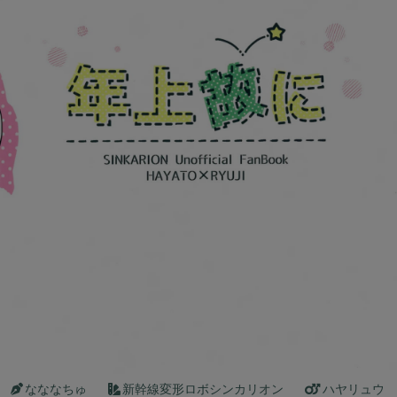
なななちゅ
新幹線変形ロボシンカリオン
ハヤリュウ